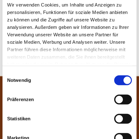
Wir verwenden Cookies, um Inhalte und Anzeigen zu
personalisieren, Funktionen für soziale Medien anbieten
In unserem gemütlichen Hundesalon kümmern wir uns
zu können und die Zugriffe auf unsere Website zu
professionell und mit viel Einfühlungsvermögen um Ihren
analysieren. Außerdem geben wir Informationen zu Ihrer
Vierbeiner. Bei uns sind alle Hunderassen herzlich
Verwendung unserer Website an unsere Partner für
willkommen. Gerne beraten wir Sie kompetent bezüglich Fell-
soziale Medien, Werbung und Analysen weiter. Unsere
und Körperpflege.
Partner führen diese Informationen möglicherweise mit
weiteren Daten zusammen, die Sie ihnen bereitgestellt
Vereinbaren Sie gleich einen Termin.
haben oder die sie im Rahmen Ihrer Nutzung der Dienste
gesammelt haben.
Einwilligungsauswahl
Notwendig
Unser Leistungsangebot
Präferenzen
Waschen
Schneiden
Statistiken
Legen
Marketing